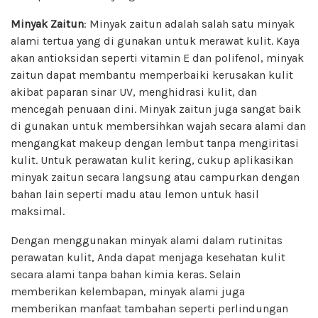
Minyak Zaitun
: Minyak zaitun adalah salah satu minyak
alami tertua yang di gunakan untuk merawat kulit. Kaya
akan antioksidan seperti vitamin E dan polifenol, minyak
zaitun dapat membantu memperbaiki kerusakan kulit
akibat paparan sinar UV, menghidrasi kulit, dan
mencegah penuaan dini. Minyak zaitun juga sangat baik
di gunakan untuk membersihkan wajah secara alami dan
mengangkat makeup dengan lembut tanpa mengiritasi
kulit. Untuk perawatan kulit kering, cukup aplikasikan
minyak zaitun secara langsung atau campurkan dengan
bahan lain seperti madu atau lemon untuk hasil
maksimal.
Dengan menggunakan minyak alami dalam rutinitas
perawatan kulit, Anda dapat menjaga kesehatan kulit
secara alami tanpa bahan kimia keras. Selain
memberikan kelembapan, minyak alami juga
memberikan manfaat tambahan seperti perlindungan