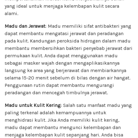
yang ideal untuk menjaga kelembapan kulit secara
alami.
Madu dan Jerawat
: Madu memiliki sifat antibakteri yang
dapat membantu mengatasi jerawat dan peradangan
pada kulit. Kandungan peroksida hidrogen dalam madu
membantu membersihkan bakteri penyebab jerawat dari
permukaan kulit. Anda dapat menggunakan madu
sebagai masker wajah dengan mengaplikasikannya
langsung ke area yang berjerawat dan membiarkannya
selama 15-20 menit sebelum di bilas dengan air hangat.
Penggunaan rutin dapat membantu mengurangi
peradangan dan mencegah timbulnya jerawat.
Madu untuk Kulit Kering
: Salah satu manfaat madu yang
paling terkenal adalah kemampuannya untuk
menghidrasi kulit. Jika Anda memiliki kulit kering,
madu dapat membantu mengunci kelembapan dan
menjaga kelembapan kulit sepanjang hari. Anda bisa