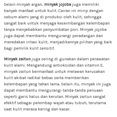
Selain minyak argan,
minyak jojoba
juga memiliki
banyak manfaat untuk kulit. Cairan ini mirip dengan
sebum alami yang di produksi oleh kulit, sehingga
sangat baik untuk menjaga keseimbangan kelembapan
tanpa menyebabkan penyumbatan pori. Minyak jojoba
juga dapat membantu mengurangi peradangan dan
meredakan iritasi kulit, menjadikannya pilihan yang baik
bagi pemilik kulit sensitif.
Minyak zaitun
juga sering di gunakan dalam perawatan
kulit alami. Mengandung antioksidan dan vitamin E,
minyak zaitun bermanfaat untuk melawan kerusakan
kulit akibat radikal bebas serta memberikan
kelembapan yang tahan lama. Selain itu, minyak ini juga
dapat membantu mengurangi tanda-tanda penuaan
seperti garis halus dan kerutan. Minyak zaitun sangat
efektif sebagai pelembap wajah atau tubuh, terutama
saat kulit merasa kering dan kasar.