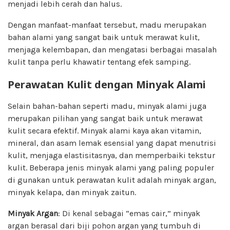
menjadi lebih cerah dan halus.
Dengan manfaat-manfaat tersebut, madu merupakan
bahan alami yang sangat baik untuk merawat kulit,
menjaga kelembapan, dan mengatasi berbagai masalah
kulit tanpa perlu khawatir tentang efek samping.
Perawatan Kulit dengan Minyak Alami
Selain bahan-bahan seperti madu, minyak alami juga
merupakan pilihan yang sangat baik untuk merawat
kulit secara efektif. Minyak alami kaya akan vitamin,
mineral, dan asam lemak esensial yang dapat menutrisi
kulit, menjaga elastisitasnya, dan memperbaiki tekstur
kulit. Beberapa jenis minyak alami yang paling populer
di gunakan untuk perawatan kulit adalah minyak argan,
minyak kelapa, dan minyak zaitun.
Minyak Argan
: Di kenal sebagai “emas cair,” minyak
argan berasal dari biji pohon argan yang tumbuh di