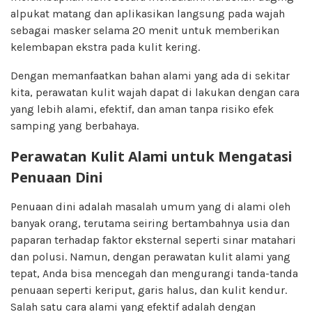
alpukat matang dan aplikasikan langsung pada wajah
sebagai masker selama 20 menit untuk memberikan
kelembapan ekstra pada kulit kering.
Dengan memanfaatkan bahan alami yang ada di sekitar
kita, perawatan kulit wajah dapat di lakukan dengan cara
yang lebih alami, efektif, dan aman tanpa risiko efek
samping yang berbahaya.
Perawatan Kulit Alami untuk Mengatasi
Penuaan Dini
Penuaan dini adalah masalah umum yang di alami oleh
banyak orang, terutama seiring bertambahnya usia dan
paparan terhadap faktor eksternal seperti sinar matahari
dan polusi. Namun, dengan perawatan kulit alami yang
tepat, Anda bisa mencegah dan mengurangi tanda-tanda
penuaan seperti keriput, garis halus, dan kulit kendur.
Salah satu cara alami yang efektif adalah dengan