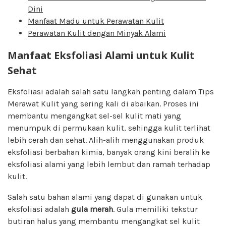
Dini
Manfaat Madu untuk Perawatan Kulit
Perawatan Kulit dengan Minyak Alami
Manfaat Eksfoliasi Alami untuk Kulit
Sehat
Eksfoliasi adalah salah satu langkah penting dalam Tips
Merawat Kulit yang sering kali di abaikan. Proses ini
membantu mengangkat sel-sel kulit mati yang
menumpuk di permukaan kulit, sehingga kulit terlihat
lebih cerah dan sehat. Alih-alih menggunakan produk
eksfoliasi berbahan kimia, banyak orang kini beralih ke
eksfoliasi alami yang lebih lembut dan ramah terhadap
kulit.
Salah satu bahan alami yang dapat di gunakan untuk
eksfoliasi adalah
gula merah
. Gula memiliki tekstur
butiran halus yang membantu mengangkat sel kulit