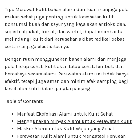
Tips Merawat kulit bahan alami dari luar, menjaga pola
makan sehat juga penting untuk kesehatan kulit.
Konsumsi buah dan sayur yang kaya akan antioksidan,
seperti alpukat, tomat, dan wortel, dapat membantu
melindungi kulit dari kerusakan akibat radikal bebas
serta menjaga elastisitasnya.
Dengan rutin menggunakan bahan alami dan menjaga
pola hidup sehat, kulit akan tetap sehat, lembut, dan
bercahaya secara alami. Perawatan alami ini tidak hanya
efektif, tetapi juga aman dan minim efek samping bagi
kesehatan kulit dalam jangka panjang.
Table of Contents
Manfaat Eksfoliasi Alami untuk Kulit Sehat
Menggunakan Minyak Alami untuk Perawatan Kulit
Masker Alami untuk Kulit Wajah yang Sehat
Perawatan Kulit Alami untuk Mengatasi Penuaan