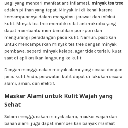
Bagi yang mencari manfaat antiinflamasi,
minyak tea tree
adalah pilihan yang tepat. Minyak ini di kenal karena
kemampuannya dalam mengatasi jerawat dan infeksi
kulit. Minyak tea tree memiliki sifat antimikroba yang
dapat membantu membersihkan pori-pori dan
mengurangi peradangan pada kulit. Namun, pastikan
untuk mencampurkan minyak tea tree dengan minyak
pembawa, seperti minyak kelapa, agar tidak terlalu kuat
saat di aplikasikan langsung ke kulit.
Dengan menggunakan minyak alami yang sesuai dengan
jenis kulit Anda, perawatan kulit dapat di lakukan secara
alami, aman, dan efektif.
Masker Alami untuk Kulit Wajah yang
Sehat
Selain menggunakan minyak alami, masker wajah dari
bahan alami juga dapat memberikan banyak manfaat