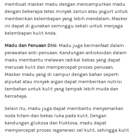
membuat masker madu dengan mencampurkan madu
dengan beberapa tetes minyak zaitun atau yogurt untuk
memberikan kelembapan yang lebih mendalam. Masker
ini dapat di gunakan seminggu sekali untuk menjaga
kelembapan kulit Anda.
Madu dan Penuaan Dini
: Madu juga bermanfaat dalam
perawatan anti-penuaan. Kandungan antioksidan dalam
madu membantu melawan radikal bebas yang dapat
merusak kulit dan mempercepat proses penuaan.
Masker madu yang di campur dengan bahan seperti
alpukat atau minyak argan dapat memberikan nutrisi
tambahan untuk kulit yang tampak lebih muda dan
bercahaya.
Selain itu, madu juga dapat membantu menyamarkan
noda hitam dan bekas luka pada kulit. Dengan
kandungan glukosa dan fruktosa, madu dapat
mempercepat proses regenerasi sel kulit, sehingga kulit