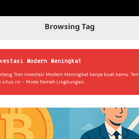
Browsing Tag
vestasi Modern Meningkat
tentang Tren Investasi Modern Meningkat hanya buat kamu. Te
i situs ini – Mode Ramah Lingkungan.