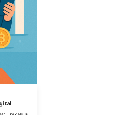
gital
sar. Jika dahulu