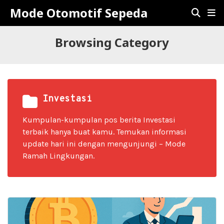
Mode Otomotif Sepeda
Browsing Category
Investasi
Kumpulan-kumpulan pos berita Investasi
terbaik hanya buat kamu. Temukan informasi
update hari ini dengan mengunjungi – Mode
Ramah Lingkungan.