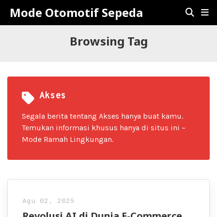
Mode Otomotif Sepeda
Browsing Tag
Akses
Segala berita tentang Akses hanya buat kamu.
Temukan informasi khusus hanya di situs ini –
Mode Ramah Lingkungan.
Agu 02, 2025
Revolusi AI di Dunia E-Commerce