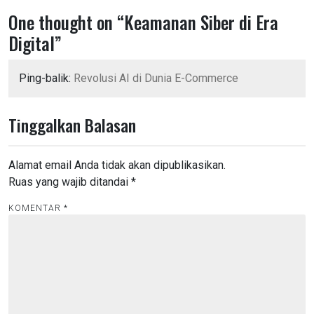
i
One thought on “
Keamanan Siber di Era
g
Digital
”
a
s
Ping-balik:
Revolusi AI di Dunia E-Commerce
i
p
Tinggalkan Balasan
o
s
Alamat email Anda tidak akan dipublikasikan.
Ruas yang wajib ditandai
*
KOMENTAR
*