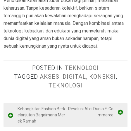
Pendidikan keamanan siber bukan lagi pilihan, melainkan
keharusan. Tanpa kesadaran kolektif, bahkan sistem
tercanggih pun akan kewalahan menghadapi serangan yang
memanfaatkan kelalaian manusia. Dengan kombinasi antara
teknologi, kebijakan, dan edukasi yang menyeluruh, maka
dunia digital yang aman bukan sekadar harapan, tetapi
sebuah kemungkinan yang nyata untuk dicapai.
POSTED IN
TEKNOLOGI
TAGGED
AKSES
,
DIGITAL
,
KONEKSI
,
TEKNOLOGI
N
Kebangkitan Fashion Berk
Revolusi AI di Dunia E-Co
elanjutan Bagaimana Mer
mmerce
a
ek Ramah
v