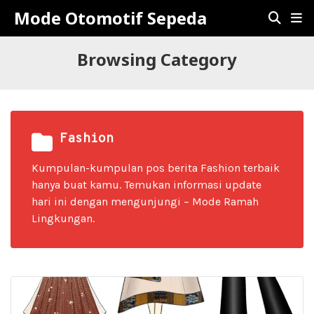
Mode Otomotif Sepeda
Browsing Category
Fashion
Kumpulan-kumpulan pos berita Fashion terbaik
hanya buat kamu. Temukan informasi update
hari ini dengan mengunjungi – Mode Ramah
Lingkungan.