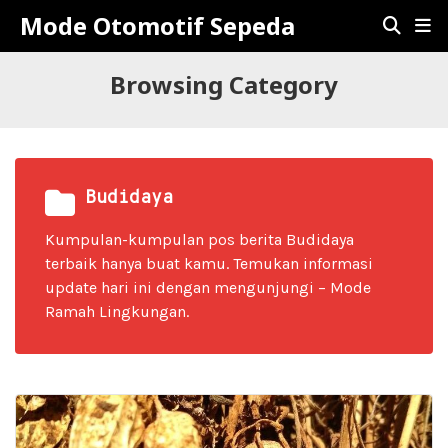
Mode Otomotif Sepeda
Browsing Category
Budidaya
Kumpulan-kumpulan pos berita Budidaya
terbaik hanya buat kamu. Temukan informasi
update hari ini dengan mengunjungi – Mode
Ramah Lingkungan.