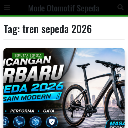
Skip
Mode Otomotif Sepeda
to
content
Tag:
tren sepeda 2026
SEPUTAR SEPEDA