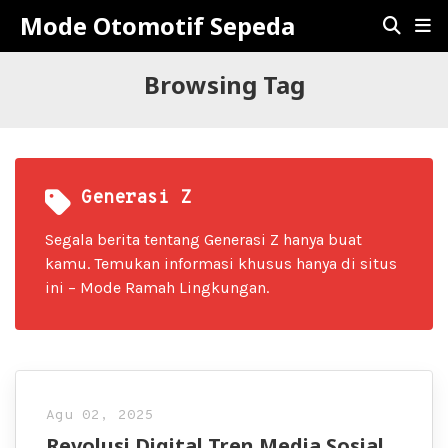
Mode Otomotif Sepeda
Browsing Tag
Generasi Z
Segala berita tentang Generasi Z hanya buat
kamu. Temukan informasi khusus hanya di situs
ini – Mode Ramah Lingkungan.
Agu 02, 2025
Revolusi Digital Tren Media Sosial